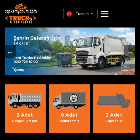
Turkish
←
→
2 Adet
0 Adet
2 Adet
Damperli Araçlar
İmalatlarımız
Ekipmanlar