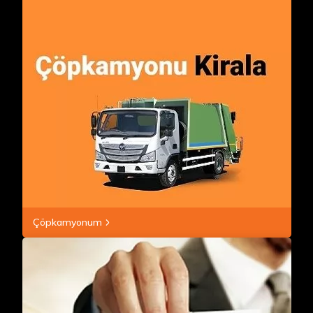
Çöpkamyonum