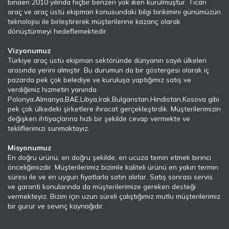
binaen 2010 yılında hiçbir benzeri yok iken kurulmuştur. Ticari
araç ve araç üstü ekipman konusundaki bilgi birikimini günümüzün
teknolojisi ile birleştirerek müşterilerine kazanç olarak
dönüştürmeyi hedeflemektedir.
Vizyonumuz
Türkiye araç üstü ekipman sektöründe dünyanın sayılı ülkeleri
arasında yerini almıştır. Bu durumun da bir göstergesi olarak iç
pazarda pek çok belediye ve kuruluşa yaptığımız satış ve
verdiğimiz hizmetin yanında
Polonya,Almanya,BAE,Libya,Irak,Bulgaristan,Hindistan,Kosova gibi
pek çok ülkedeki şirketlere ihracat gerçekleştirdik. Müşterilerimizin
değişken ihtiyaçlarına hızlı bir şekilde cevap vermekte ve
tekliflerimizi sunmaktayız.
Misyonumuz
En doğru ürünü, en doğru şekilde, en ucuza temin etmek birinci
önceliğimizdir. Müşterilerimiz bizimle kaliteli ürünü en yakın termin
süresi ile ve en uygun fiyatlarla satın alırlar. Satış sonrası servis
ve garanti konularında da müşterilerimize gereken desteği
vermekteyiz. Bizim için uzun süreli çalıştığımız mutlu müşterilerimiz
bir gurur ve sevinç kaynağıdır.