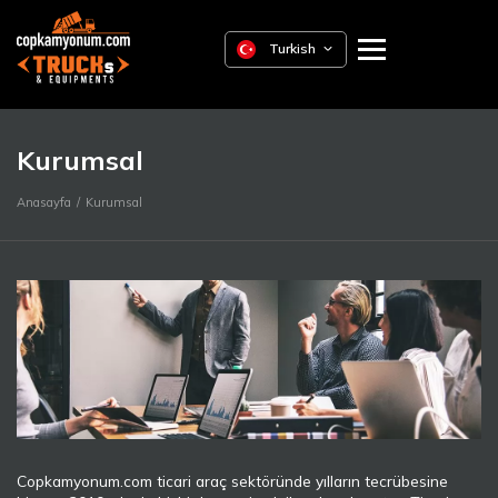
Turkish
Kurumsal
Anasayfa
Kurumsal
Copkamyonum.com ticari araç sektöründe yılların tecrübesine