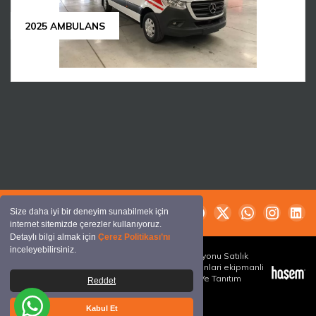
2025 AMBULANS
+90 541 622 2112
Size daha iyi bir deneyim sunabilmek için
internet sitemizde çerezler kullanıyoruz.
Detaylı bilgi almak için
Çerez Politikası’nı
inceleyebilirsiniz.
2014-2026 © Çöp Kamyonum, Satılık Çöp Kamyonu Satılık
Ekipmanlı Araçlar, Satilik kamyonlar,cop kamyonlari ekipmanli
araclar | Tüm Hakları Saklıdır. | Bu Site Reklam Ve Tanıtım
Reddet
Amaçlıdır.
Kabul Et