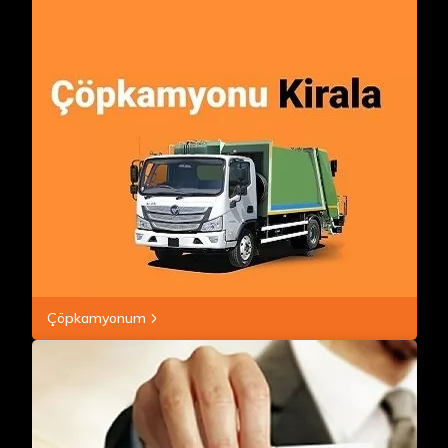
Çöpkamyonum